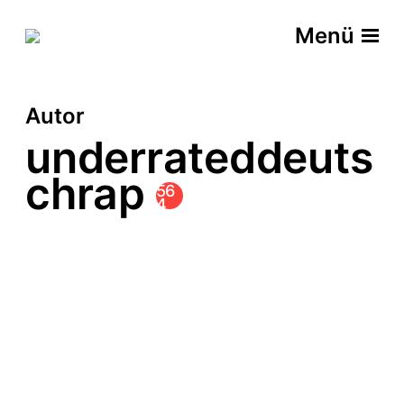
Menü
Autor
underrateddeuts
chrap
56
4
VIS-A-VIS
PHLEGMA