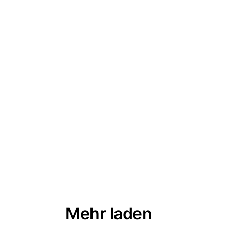
VASIL
ZORA
GUT GEMEINT
TOMBS BEATS
Mehr laden