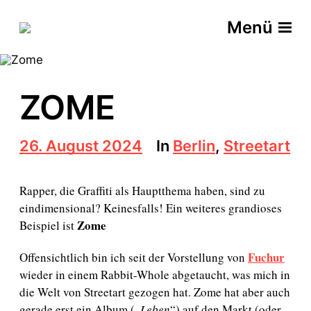
Menü
ZOME
B
26. August 2024
In
Berlin
,
Streetart
e
i
t
Rapper, die Graffiti als Hauptthema haben, sind zu
r
eindimensional? Keinesfalls! Ein weiteres grandioses
a
Zome
Beispiel ist
g
s
d
Fuchur
Offensichtlich bin ich seit der Vorstellung von
a
wieder in einem Rabbit-Whole abgetaucht, was mich in
t
die Welt von Streetart gezogen hat. Zome hat aber auch
u
gerade erst ein Album („
Leben
“) auf den Markt (oder