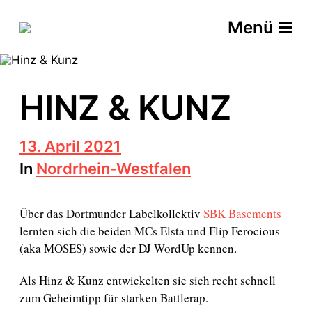
Menü
HINZ & KUNZ
B
13. April 2021
e
In
Nordrhein-Westfalen
i
t
r
Über das Dortmunder Labelkollektiv
SBK Basements
a
g
lernten sich die beiden MCs Elsta und Flip Ferocious
s
(aka MOSES) sowie der DJ WordUp kennen.
d
a
Als Hinz & Kunz entwickelten sie sich recht schnell
t
zum Geheimtipp für starken Battlerap.
u