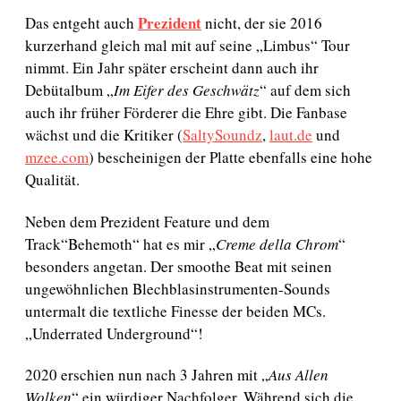
m
Prezident
Das entgeht auch
nicht, der sie 2016
kurzerhand gleich mal mit auf seine „Limbus“ Tour
nimmt. Ein Jahr später erscheint dann auch ihr
Debütalbum „
Im Eifer des Geschwätz
“ auf dem sich
auch ihr früher Förderer die Ehre gibt. Die Fanbase
wächst und die Kritiker (
SaltySoundz
,
laut.de
und
mzee.com
) bescheinigen der Platte ebenfalls eine hohe
Qualität.
Neben dem Prezident Feature und dem
Track“Behemoth“ hat es mir „
Creme della Chrom
“
besonders angetan. Der smoothe Beat mit seinen
ungewöhnlichen Blechblasinstrumenten-Sounds
untermalt die textliche Finesse der beiden MCs.
„Underrated Underground“!
2020 erschien nun nach 3 Jahren mit „
Aus Allen
Wolken
“ ein würdiger Nachfolger. Während sich die