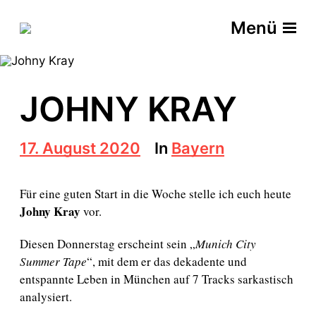
Menü
JOHNY KRAY
B
17. August 2020
In
Bayern
e
i
t
Für eine guten Start in die Woche stelle ich euch heute
r
Johny Kray
vor.
a
g
Diesen Donnerstag erscheint sein „
Munich City
s
d
Summer Tape
“, mit dem er das dekadente und
a
entspannte Leben in München auf 7 Tracks sarkastisch
t
analysiert.
u