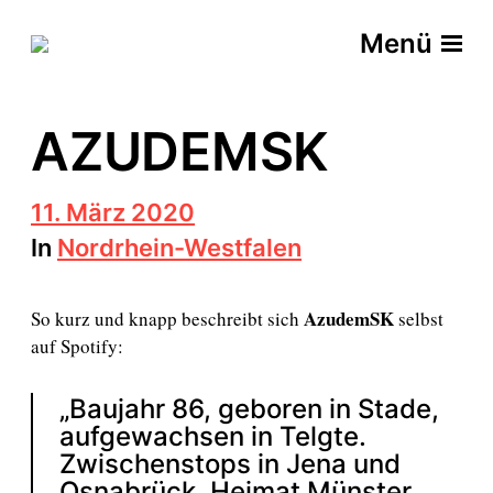
Menü
AZUDEMSK
B
11. März 2020
e
In
Nordrhein-Westfalen
i
t
r
AzudemSK
So kurz und knapp beschreibt sich
selbst
a
g
auf Spotify:
s
d
„Baujahr 86, geboren in Stade,
a
t
aufgewachsen in Telgte.
u
Zwischenstops in Jena und
m
Osnabrück. Heimat Münster